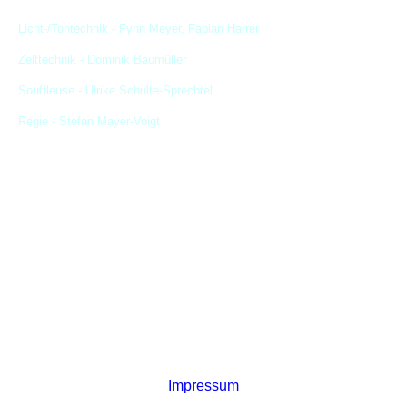
Licht-/Tontechnik - Fynn Meyer, Fabian Harrer
Zelttechnik - Dominik Baumüller
Souffleuse - Ulrike Schulte-Sprechtel
Regie - Stefan Mayer-Voigt
Impressum